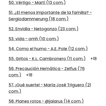
50. Vértigo - Martí (13 com.)
51. ¿El menos importante de la familia? -
Sergiodammerung (18 com.)
52. Envidia - Netogonzo (23 com.)
53. vida - omh (10 com.)
54. Como el humo - A.E. Pole (12 com.)
55. Gritos - K.L. Cambronero (11 com.)
+18
56. Precaución Hemática - Zelfus (76
com.)
+18
57. ¡Qué suerte! - María José Triguero (21
com.)
58. Planes rotos - @jaiarus (14 com.)