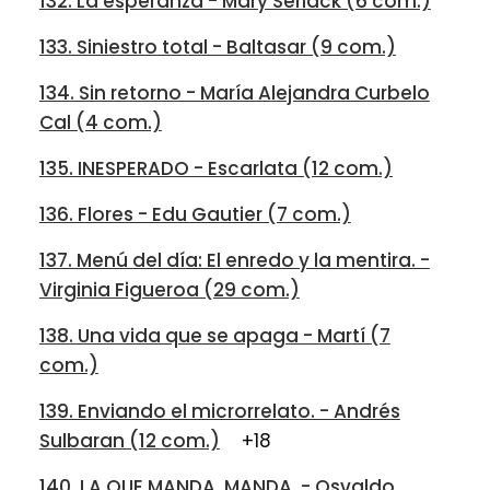
132. La esperanza - Mary Serlack (6 com.)
133. Siniestro total - Baltasar (9 com.)
134. Sin retorno - María Alejandra Curbelo
Cal (4 com.)
135. INESPERADO - Escarlata (12 com.)
136. Flores - Edu Gautier (7 com.)
137. Menú del día: El enredo y la mentira. -
Virginia Figueroa (29 com.)
138. Una vida que se apaga - Martí (7
com.)
139. Enviando el microrrelato. - Andrés
Sulbaran (12 com.)
+18
140. LA QUE MANDA, MANDA. - Osvaldo