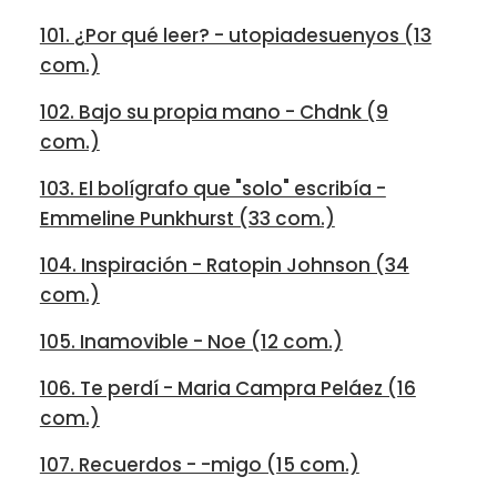
101. ¿Por qué leer? - utopiadesuenyos (13
com.)
102. Bajo su propia mano - Chdnk (9
com.)
103. El bolígrafo que "solo" escribía -
Emmeline Punkhurst (33 com.)
104. Inspiración - Ratopin Johnson (34
com.)
105. Inamovible - Noe (12 com.)
106. Te perdí - Maria Campra Peláez (16
com.)
107. Recuerdos - -migo (15 com.)