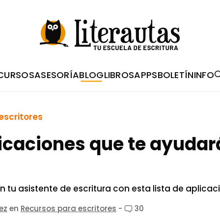
CURSOS
ASESORÍA
BLOG
LIBROS
APPS
BOLETÍN
INFO
escritores
icaciones que te ayudar
n tu asistente de escritura con esta lista de aplicac
pez
en
Recursos para escritores
-
30