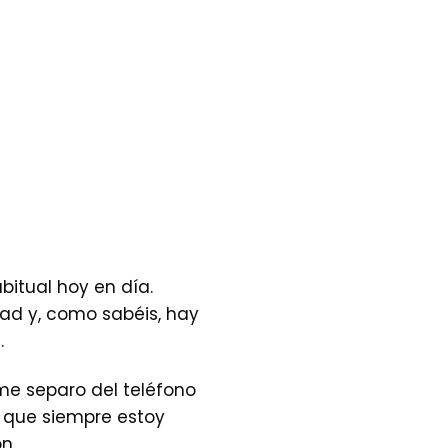
bitual hoy en día.
Pad y, como sabéis, hay
.
me separo del teléfono
o que siempre estoy
n.