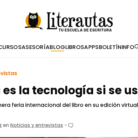
CURSOS
ASESORÍA
BLOG
LIBROS
APPS
BOLETÍN
INFO
evistas
es la tecnología si se u
ra feria internacional del libro en su edición virtua
z
en
Noticias y entrevistas
-