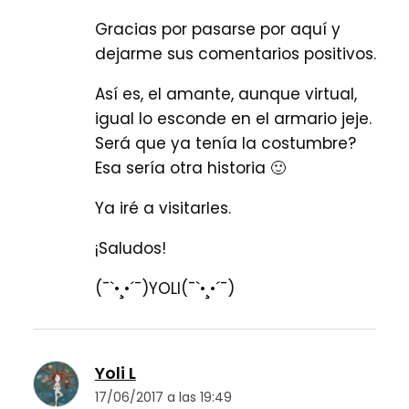
Gracias por pasarse por aquí y
dejarme sus comentarios positivos.
Así es, el amante, aunque virtual,
igual lo esconde en el armario jeje.
Será que ya tenía la costumbre?
Esa sería otra historia 🙂
Ya iré a visitarles.
¡Saludos!
(¯`•¸•´¯)YOLI(¯`•¸•´¯)
Yoli L
17/06/2017 a las 19:49