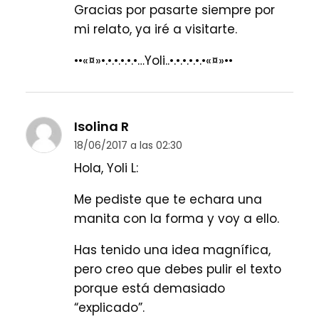
Gracias por pasarte siempre por
mi relato, ya iré a visitarte.
••«¤»•.•.•.•.•.•…Yoli..•.•.•.•.•.•«¤»••
Isolina R
18/06/2017 a las 02:30
Hola, Yoli L:
Me pediste que te echara una
manita con la forma y voy a ello.
Has tenido una idea magnífica,
pero creo que debes pulir el texto
porque está demasiado
“explicado”.