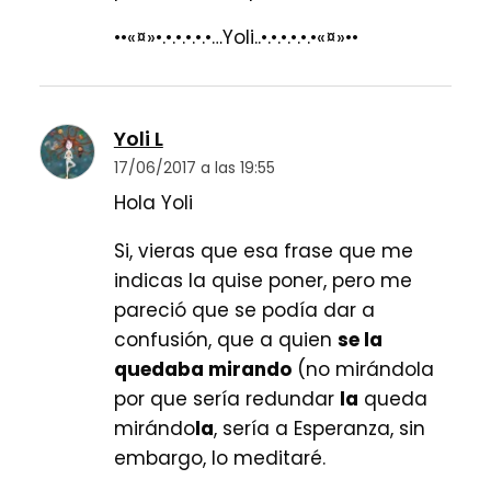
••«¤»•.•.•.•.•.•…Yoli..•.•.•.•.•.•«¤»••
Yoli L
17/06/2017 a las 19:55
Hola Yoli
Si, vieras que esa frase que me
indicas la quise poner, pero me
pareció que se podía dar a
confusión, que a quien
se la
quedaba mirando
(no mirándola
por que sería redundar
la
queda
mirándo
la
, sería a Esperanza, sin
embargo, lo meditaré.