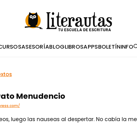
CURSOS
ASESORÍA
BLOG
LIBROS
APPS
BOLETÍN
INFO
extos
 Pato Menudencio
press.com/
eos, luego las nauseas al despertar. No cabía la m