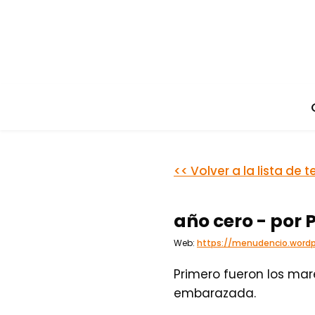
<< Volver a la lista de t
año cero - por
Web:
https://menudencio.word
Primero fueron los mar
embarazada.