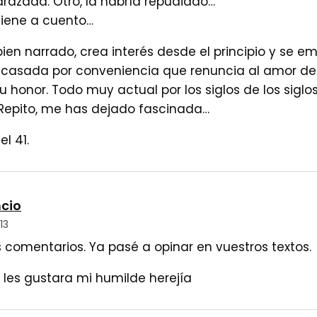
zada. Otro, la habría repudiado…
 viene a cuento…
bien narrado, crea interés desde el principio y se e
asada por conveniencia que renuncia al amor de 
 honor. Todo muy actual por los siglos de los siglo
Repito, me has dejado fascinada…
l 41.
cio
13
 comentarios. Ya pasé a opinar en vuestros textos.
les gustara mi humilde herejía