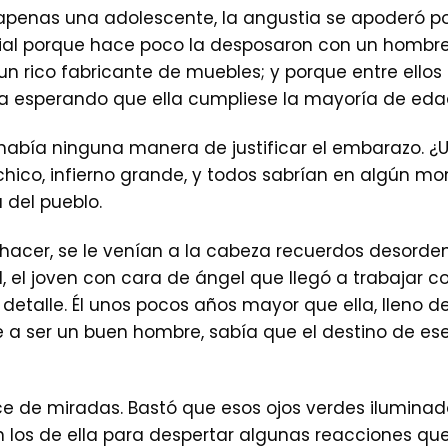
apenas una adolescente, la angustia se apoderó po
ial porque hace poco la desposaron con un hombre
un rico fabricante de muebles; y porque entre ell
ba esperando que ella cumpliese la mayoría de eda
había ninguna manera de justificar el embarazo. ¿U
hico, infierno grande, y todos sabrían en algún mo
 del pueblo.
hacer, se le venían a la cabeza recuerdos desorde
 el joven con cara de ángel que llegó a trabajar con
etalle. Él unos pocos años mayor que ella, lleno de 
 a ser un buen hombre, sabía que el destino de ese
ce de miradas. Bastó que esos ojos verdes iluminad
n los de ella para despertar algunas reacciones 