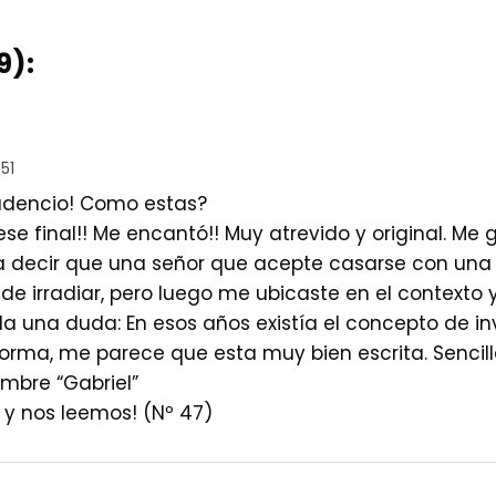
9):
51
udencio! Como estas?
ese final!! Me encantó!! Muy atrevido y original. Me 
 a decir que una señor que acepte casarse con u
e irradiar, pero luego me ubicaste en el contexto 
a una duda: En esos años existía el concepto de in
orma, me parece que esta muy bien escrita. Sencilla
ombre “Gabriel”
 y nos leemos! (Nº 47)