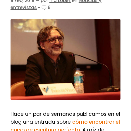
8 Feb, 2018
— por
Iria López
en
Noticias y
entrevistas
-
6
Hace un par de semanas publicamos en el
blog una entrada sobre
cómo encontrar el
curso de escritura perfecto
. A raíz del