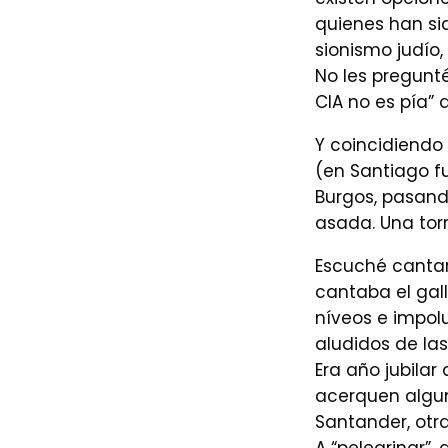
quienes han sid
sionismo judío,
No les pregunt
CIA no es pía” 
Y coincidiendo
(en Santiago fu
Burgos, pasand
asada. Una tor
Escuché cantar
cantaba el gall
níveos e impolu
aludidos de las
Era año jubilar
acerquen algun
Santander, otr