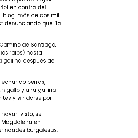
ribí en contra del
l blog ¡más de dos mil!
st denunciando que “la
l Camino de Santiago,
los ralos) hasta
a gallina después de
e echando perras,
n gallo y una gallina
ntes y sin darse por
 hayan visto, se
la Magdalena en
erindades burgalesas.