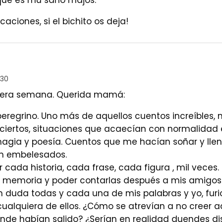
 que es mu sano majos.
acaciones, si el bichito os deja!
:30
imera semana. Querida mamá:
peregrino. Uno más de aquellos cuentos increíbles,
ciertos, situaciones que acaecían con normalidad e
magia y poesía. Cuentos que me hacían soñar y llen
an embelesados.
r cada historia, cada frase, cada figura , mil veces
 memoria y poder contarlas después a mis amigos d
n duda todas y cada una de mis palabras y yo, furi
ualquiera de ellos. ¿Cómo se atrevían a no creer a
de habían salido? ¿Serían en realidad duendes di