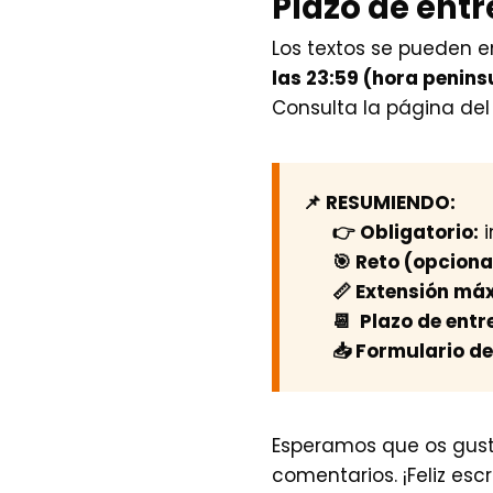
Plazo de ent
Los textos se pueden 
las 23:59 (hora penins
Consulta la página de
📌 RESUMIENDO:
👉 Obligatorio:
i
🎯 Reto (opciona
📏 Extensión má
📆 Plazo de entr
📥 Formulario de
Esperamos que os gust
comentarios. ¡Feliz escr