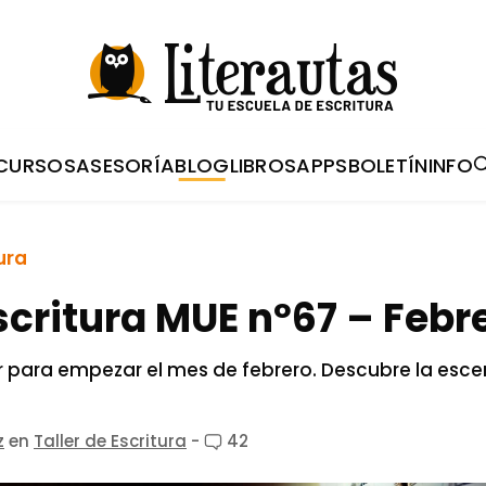
CURSOS
ASESORÍA
BLOG
LIBROS
APPS
BOLETÍN
INFO
ura
escritura MUE nº67 – Febr
er para empezar el mes de febrero. Descubre la esc
z
en
Taller de Escritura
-
42