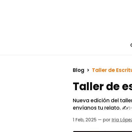
Blog
  >  
Taller de Escrit
Taller de 
Nueva edición del tall
envíanos tu relato. ✍️✨
1 Feb, 2025
— por
Iria Lópe