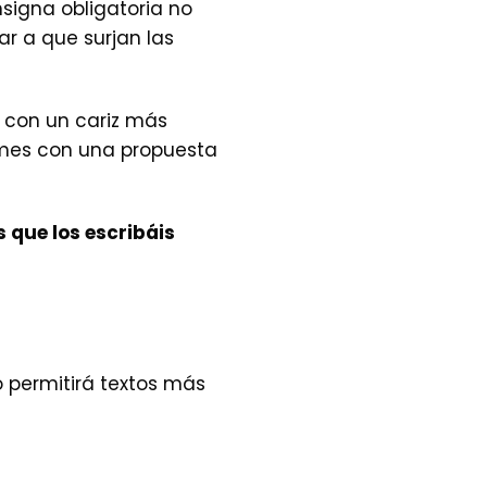
nsigna obligatoria no
r a que surjan las
s con un cariz más
e mes con una propuesta
 que los escribáis
no permitirá textos más