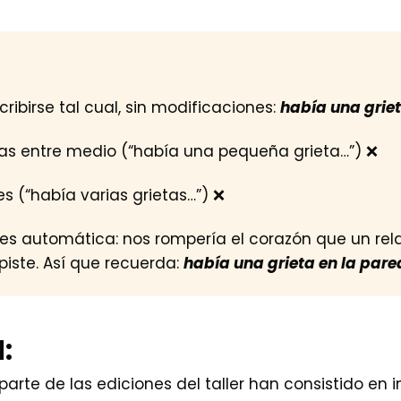
ribirse tal cual, sin modificaciones:
había una grie
ras entre medio (“había una pequeña grieta…”) ❌
s (“había varias grietas…”) ❌
al es automática: nos rompería el corazón que un re
piste. Así que recuerda:
había una grieta en la pare
:
arte de las ediciones del taller han consistido en i