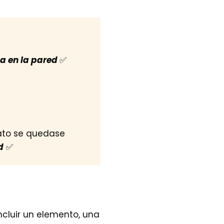
ta en la pared
✅
lato se quedase
d
✅
ncluir un elemento, una