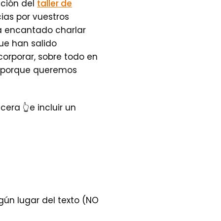
ición del
taller de
ias por vuestros
 encantado charlar
ue han salido
orporar, sobre todo en
, porque queremos
era 👆e incluir un
gún lugar del texto (NO