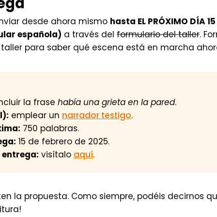
rega
enviar desde ahora mismo
hasta EL PRÓXIMO DÍA 15
ular española)
a través del
formulario del taller
. Fo
l taller para saber qué escena está en marcha aho
ncluir la frase
había una grieta en la pared
.
l):
emplear un
narrador testigo
.
xima:
750 palabras.
ega:
15 de febrero de 2025.
 entrega:
visítalo
aquí
.
en la propuesta. Como siempre, podéis decirnos qu
itura!