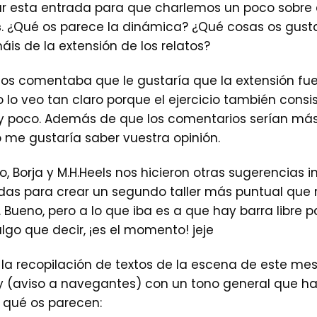
r esta entrada para que charlemos un poco sobre el
s
. ¿Qué os parece la dinámica? ¿Qué cosas os gust
is de la extensión de los relatos?
nos comentaba que le gustaría que la extensión fu
lo veo tan claro porque el ejercicio también consist
 poco. Además de que los comentarios serían má
o me gustaría saber vuestra opinión.
, Borja y M.H.Heels nos hicieron otras sugerencias 
as para crear un segundo taller más puntual que 
ueno, pero a lo que iba es a que hay barra libre 
algo que decir, ¡es el momento! jeje
la recopilación de textos de la escena de este mes
y (aviso a navegantes) con un tono general que ha
r qué os parecen: