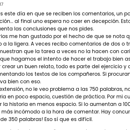
17
s este día en que se reciben los comentarios, un po
ón… al final uno espera no caer en decepción. Esto
nta las conclusiones que nos pides.
ios me han gustado por el hecho de que se nota qu
 a la ligera. A veces recibo comentarios de dos o t
uestran que la tarea a veces no la hacen con car
 que hagamos el intento de hacer el trabajo bien 
 crear un buen relato, todo es parte del ejercicio 
ntando los textos de los compañeros. Si procuram
 va bien con eso.
extensión, no le veo problema a las 750 palabras, 
oria en poco espacio, cuestión de práctica. Por mi 
 la historia en menos espacio. Si lo aumentan a 100
s más incómodo a la hora de comentar. Hay concur
de 350 palabras! Eso sí que es difícil.