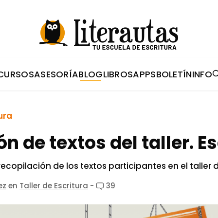
CURSOS
ASESORÍA
BLOG
LIBROS
APPS
BOLETÍN
INFO
ura
n de textos del taller. E
ecopilación de los textos participantes en el taller 
ez
en
Taller de Escritura
-
39