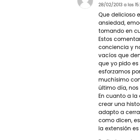
28/02/2013 a las 15:
Que delicioso e
ansiedad, emoci
tomando en cue
Estos comentar
conciencia y no
vacíos que dem
que yo pido es
esforzamos por
muchísimo come
último día, nos
En cuanto a la 
crear una hist
adapto a cerrar
como dicen, e
la extensión es 