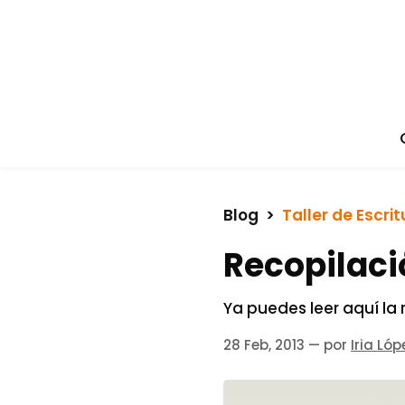
Blog
  >  
Taller de Escrit
Recopilació
Ya puedes leer aquí la r
28 Feb, 2013
— por
Iria Lóp