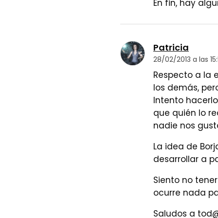
En fin, hay al
Patricia
28/02/2013 a las 15
Respecto a la 
los demás, per
Intento hacerlo
que quién lo r
nadie nos gusta
La idea de Borj
desarrollar a pa
Siento no tene
ocurre nada pa
Saludos a tod@