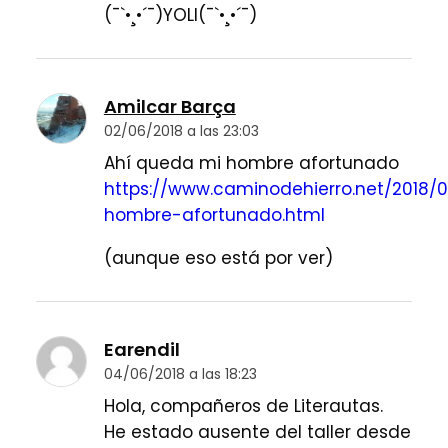
(¯`•¸•´¯)YOLI(¯`•¸•´¯)
Amilcar Barça
02/06/2018 a las 23:03
Ahí queda mi hombre afortunado
https://www.caminodehierro.net/2018/
hombre-afortunado.html
(aunque eso está por ver)
Earendil
04/06/2018 a las 18:23
Hola, compañeros de Literautas.
He estado ausente del taller desde