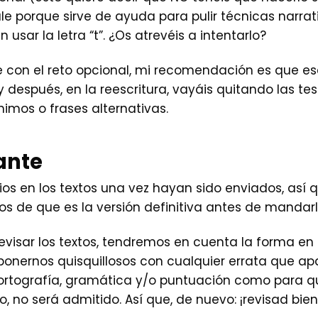
e porque sirve de ayuda para pulir técnicas narra
in usar la letra “t”. ¿Os atrevéis a intentarlo?
e con el reto opcional, mi recomendación es que esc
 y después, en la reescritura, vayáis quitando las 
imos o frases alternativas.
ante
os en los textos una vez hayan sido enviados, así qu
os de que es la versión definitiva antes de mandarl
evisar los textos, tendremos en cuenta la forma en 
nernos quisquillosos con cualquier errata que apar
ortografía, gramática y/o puntuación como para que 
 no será admitido. Así que, de nuevo: ¡revisad bien