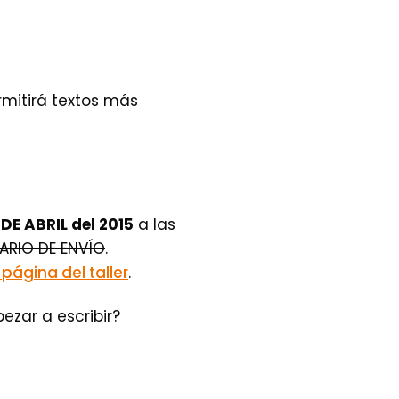
rmitirá textos más
DE ABRIL del 2015
a las
ARIO DE ENVÍO
.
 página del taller
.
zar a escribir?