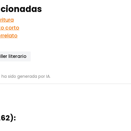
acionadas
ritura
to corto
rrelato
ller literario
 ha sido generada por IA.
62):