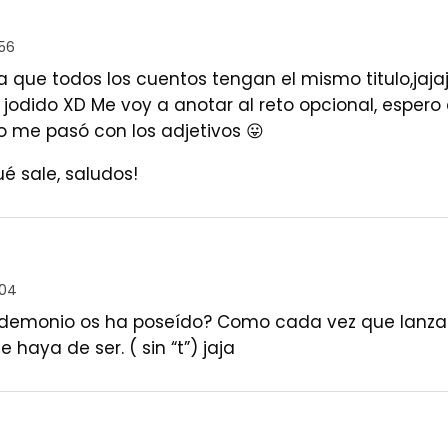
:56
que todos los cuentos tengan el mismo titulo,jajaj
er jodido XD Me voy a anotar al reto opcional, espe
 me pasó con los adjetivos 😛
é sale, saludos!
:04
demonio os ha poseído? Como cada vez que lanzais 
 haya de ser. ( sin “t”) jaja