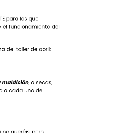
TE para los que
re el funcionamiento del
del taller de abril:
a maldición
, a secas,
ulo a cada uno de
 no queréis, pero