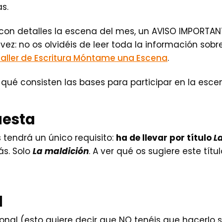
s.
 con detalles la escena del mes, un AVISO IMPORTAN
 vez: no os olvidéis de leer toda la información sob
taller de Escritura Móntame una Escena
.
ué consisten las bases para participar en la escena 
uesta
tendrá un único requisito:
ha de llevar por título
L
ás. Solo
La maldición
. A ver qué os sugiere este tít
l
onal (esto quiere decir que NO tenéis que hacerlo si