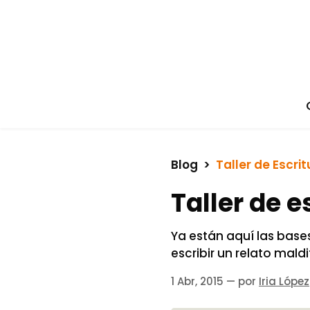
Blog
  >  
Taller de Escrit
Taller de e
Ya están aquí las bases
escribir un relato mald
1 Abr, 2015
— por
Iria López