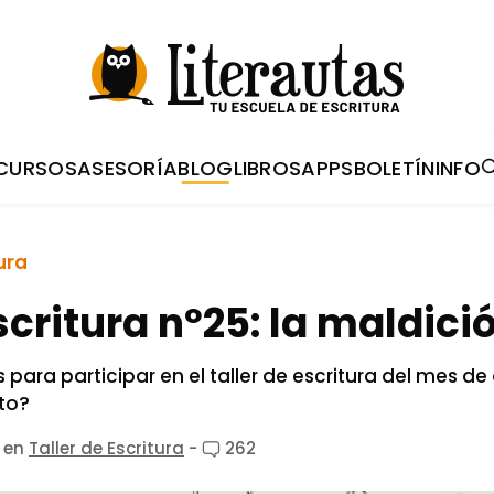
CURSOS
ASESORÍA
BLOG
LIBROS
APPS
BOLETÍN
INFO
ura
scritura nº25: la maldici
 para participar en el taller de escritura del mes de
ito?
en
Taller de Escritura
-
262