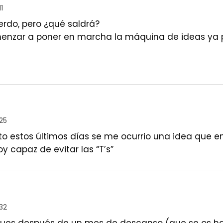
1
ierdo, pero ¿qué saldrá?
nzar a poner en marcha la máquina de ideas ya po
:25
to estos últimos días se me ocurrio una idea que e
 soy capaz de evitar las “T’s”
:32