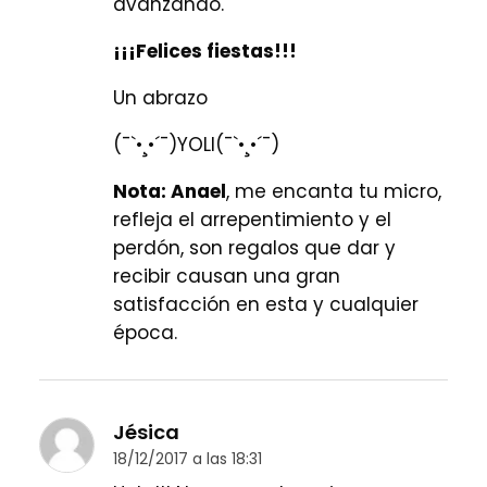
avanzando.
¡¡¡Felices fiestas!!!
Un abrazo
(¯`•¸•´¯)YOLI(¯`•¸•´¯)
Nota: Anael
, me encanta tu micro,
refleja el arrepentimiento y el
perdón, son regalos que dar y
recibir causan una gran
satisfacción en esta y cualquier
época.
Jésica
18/12/2017 a las 18:31