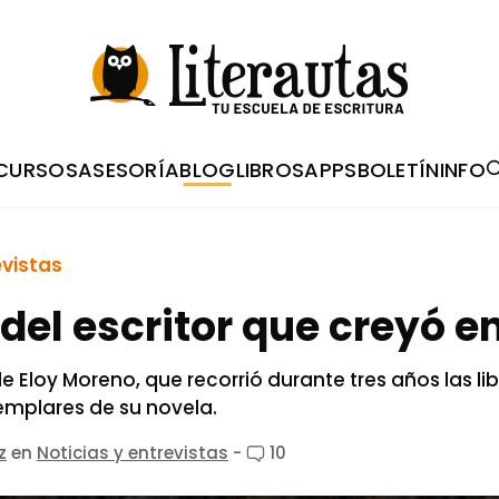
CURSOS
ASESORÍA
BLOG
LIBROS
APPS
BOLETÍN
INFO
evistas
 del escritor que creyó e
e Eloy Moreno, que recorrió durante tres años las li
emplares de su novela.
z
en
Noticias y entrevistas
-
10