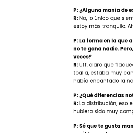
P:
¿Alguna manía de es
R:
No, lo único que sie
estoy más tranquilo. Ah
P:
La forma en la que a
no te gana nadie. Pero
veces?
R:
Uff, claro que flaqu
toalla, estaba muy can
había encantado la no
P:
¿Qué diferencias not
R:
La distribución, eso 
hubiera sido muy compl
P:
Sé que te gusta mant