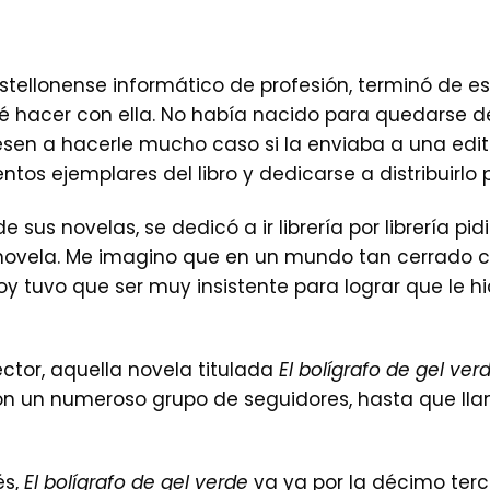
stellonense informático de profesión, terminó de es
é hacer con ella. No había nacido para quedarse de
en a hacerle mucho caso si la enviaba a una editor
entos ejemplares del libro y dedicarse a distribuirlo 
 sus novelas, se dedicó a ir librería por librería pi
novela. Me imagino que en un mundo tan cerrado c
Eloy tuvo que ser muy insistente para lograr que le h
ector, aquella novela titulada
El bolígrafo de gel ver
on un numeroso grupo de seguidores, hasta que lla
és,
El bolígrafo de gel verde
va ya por la décimo terc