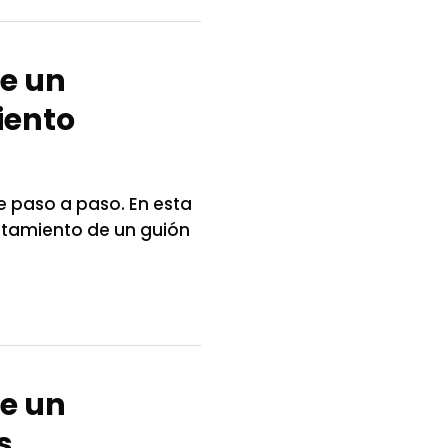
de un
iento
 paso a paso. En esta
atamiento de un guión
de un
s