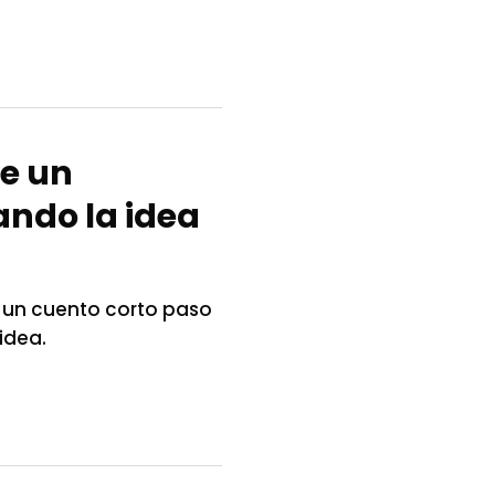
de un
ando la idea
 un cuento corto paso
idea.