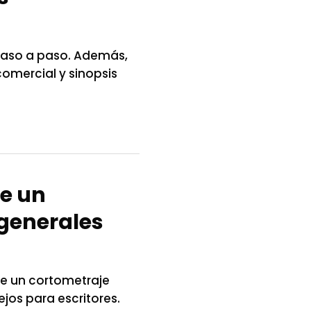
paso a paso. Además,
comercial y sinopsis
de un
 generales
de un cortometraje
jos para escritores.