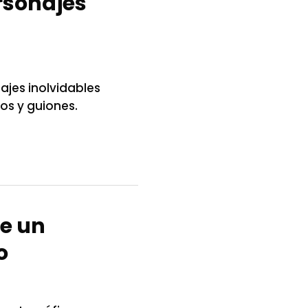
rsonajes
ajes inolvidables
os y guiones.
de un
o