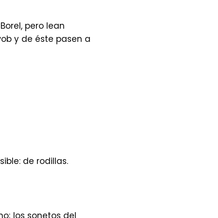
Borel, pero lean
wob y de éste pasen a
ble: de rodillas.
no; los sonetos del