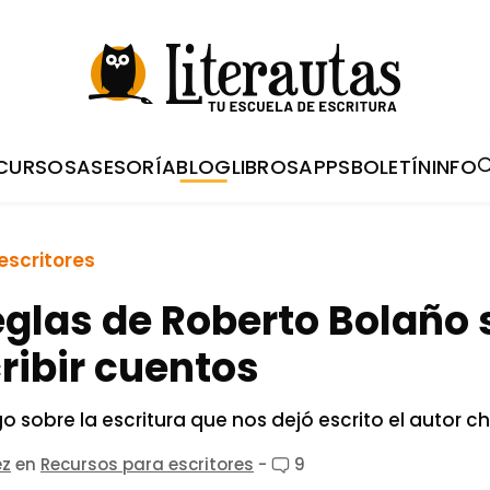
CURSOS
ASESORÍA
BLOG
LIBROS
APPS
BOLETÍN
INFO
escritores
eglas de Roberto Bolaño 
ribir cuentos
 sobre la escritura que nos dejó escrito el autor c
ez
en
Recursos para escritores
-
9