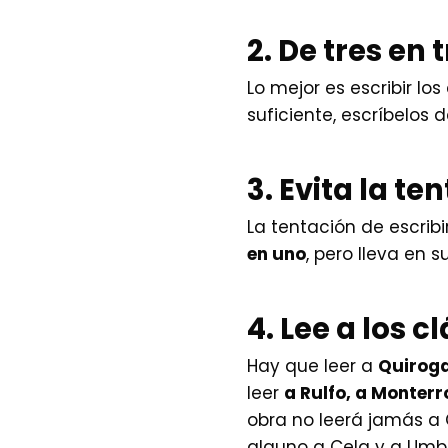
2. De tres en 
Lo mejor es escribir lo
suficiente, escríbelos
3. Evita la te
La tentación de escribi
en uno
, pero lleva en 
4. Lee a los c
Hay que leer a
Quirog
leer
a Rulfo, a Monter
obra no leerá jamás a 
alguno a Cela y a Umbr