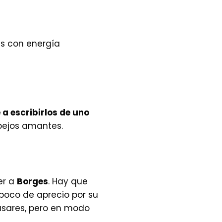
ves con energía
a escribirlos de uno
spejos amantes.
er a
Borges
. Hay que
 poco de aprecio por su
Casares, pero en modo