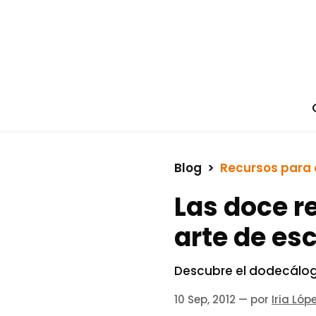
Blog
  >  
Recursos para 
Las doce r
arte de esc
Descubre el dodecálogo
10 Sep, 2012
— por
Iria Lóp