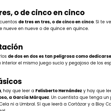
tres, o de cinco en cinco
s cuentos
de tres en tres, o de cinco en cinco
. Si te 
 de nueve en nueve o de quince en quince.
ntación
rlos
de dos en dos es tan peligrosa como dedicarse 
su interior el mismo juego sucio y pegajoso de los e
lásicos
a
, hay que leer a
Felisberto Hernández
y hay que le
roso, a García Márquez
. Un cuentista que tenga un
Cela ni a Umbral. Sí que leerá a Cortázar y a Bioy 
al.