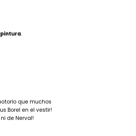
 pintura
.
s notorio que muchos
s Borel en el vestir!
, ni de Nerval!