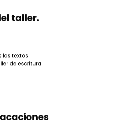
l taller.
 los textos
ler de escritura
 vacaciones