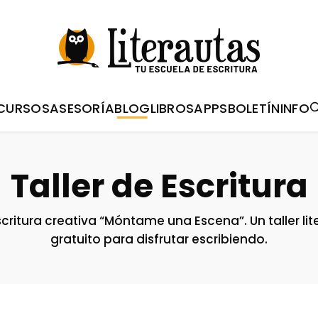
CURSOS
ASESORÍA
BLOG
LIBROS
APPS
BOLETÍN
INFO
Taller de Escritura
scritura creativa “Móntame una Escena”. Un taller lit
gratuito para disfrutar escribiendo.