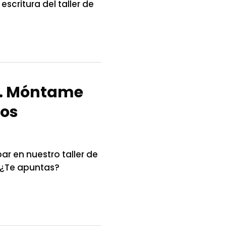
critura del taller de
º8. Móntame
los
r en nuestro taller de
 ¿Te apuntas?