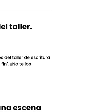
l taller.
s del taller de escritura
n". ¡¡No te los
 una escena