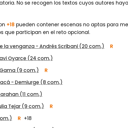
atoria. No se recogen los textos cuyos autores hay
con
+18
pueden contener escenas no aptas para men
los que participan en el reto opcional.
de la venganza - Andrés Scribani (20 com.)
R
 Tavi Oyarce (24 com.)
- Gama (9 com.)
R
 acá - Demiurge (8 com.)
Larahan (11 com.)
lia Tejar (9 com.)
R
com.)
R
+18