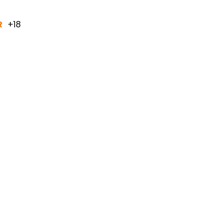
R
+18