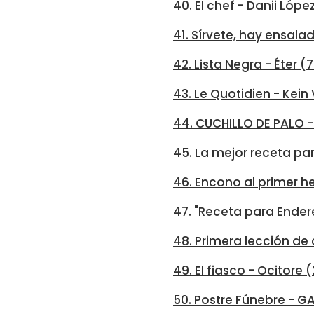
40. El chef - Danii Lópe
41. Sírvete, hay ensala
42. Lista Negra - Éter (
43. Le Quotidien - Kein
44. CUCHILLO DE PALO 
45. La mejor receta pa
46. Encono al primer 
47. "Receta para Ender
48. Primera lección de
49. El fiasco - Ocitore 
50. Postre Fúnebre - G