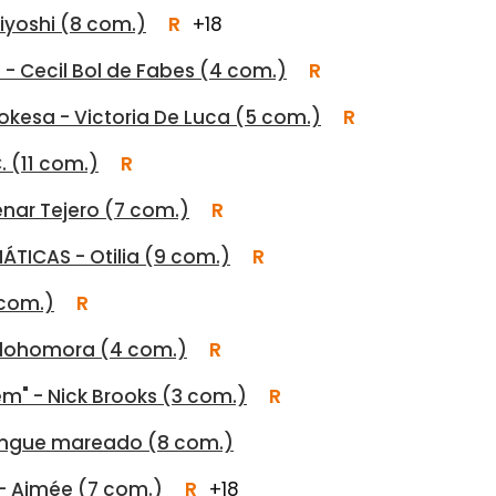
viyoshi (8 com.)
R
+18
 - Cecil Bol de Fabes (4 com.)
R
Mokesa - Victoria De Luca (5 com.)
R
. (11 com.)
R
enar Tejero (7 com.)
R
ÁTICAS - Otilia (9 com.)
R
 com.)
R
 Alohomora (4 com.)
R
em" - Nick Brooks (3 com.)
R
erengue mareado (8 com.)
 - Aimée (7 com.)
R
+18