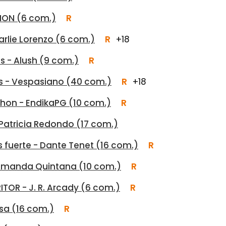
 MON (6 com.)
R
arlie Lorenzo (6 com.)
R
+18
s - Alush (9 com.)
R
os - Vespasiano (40 com.)
R
+18
alhon - EndikaPG (10 com.)
R
Patricia Redondo (17 com.)
s fuerte - Dante Tenet (16 com.)
R
- Amanda Quintana (10 com.)
R
ITOR - J. R. Arcady (6 com.)
R
isa (16 com.)
R