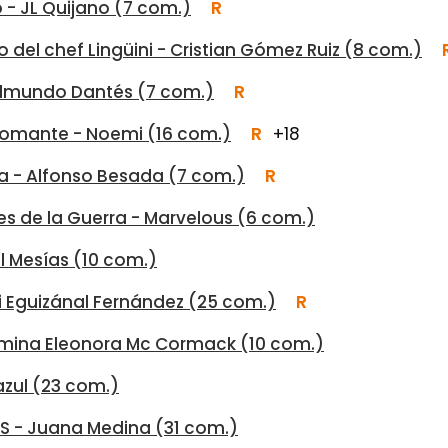
o - JL Quijano (7 com.)
R
o del chef Lingüini - Cristian Gómez Ruiz (8 com.)
 Edmundo Dantés (7 com.)
R
gromante - Noemi (16 com.)
R
+18
a - Alfonso Besada (7 com.)
R
es de la Guerra - Marvelous (6 com.)
l Mesías (10 com.)
Feli Eguizánal Fernández (25 com.)
R
Romina Eleonora Mc Cormack (10 com.)
azul (23 com.)
S - Juana Medina (31 com.)