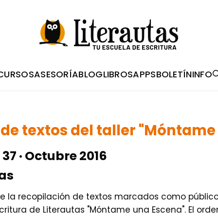
CURSOS
ASESORÍA
BLOG
LIBROS
APPS
BOLETÍN
INFO
 de textos del taller "Móntam
37 · Octubre 2016
tas
oge la recopilación de textos marcados como públi
critura de Literautas "Móntame una Escena". El orde