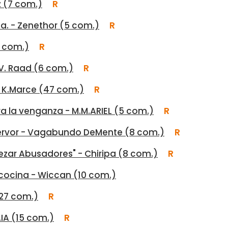
z (7 com.)
R
da. - Zenethor (5 com.)
R
7 com.)
R
 V. Raad (6 com.)
R
- K.Marce (47 com.)
R
ra la venganza - M.M.ARIEL (5 com.)
R
hervor - Vagabundo DeMente (8 com.)
R
ezar Abusadores" - Chiripa (8 com.)
R
 cocina - Wiccan (10 com.)
(27 com.)
R
AIA (15 com.)
R