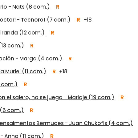
rlo - Nats (8 com.)
R
 doctor! - Tecnorot (7 com.)
R
+18
Miranda (12 com.)
R
(13 com.)
R
icación - Marga (4 com.)
R
a Muriel (11 com.)
R
+18
7 com.)
R
con el salero, no se juega - Mariaje (19 com.)
R
 (6 com.)
R
spensaimentos Bermudes - Juan Chukofis (4 com.)
 - Anna (11 com.)
R