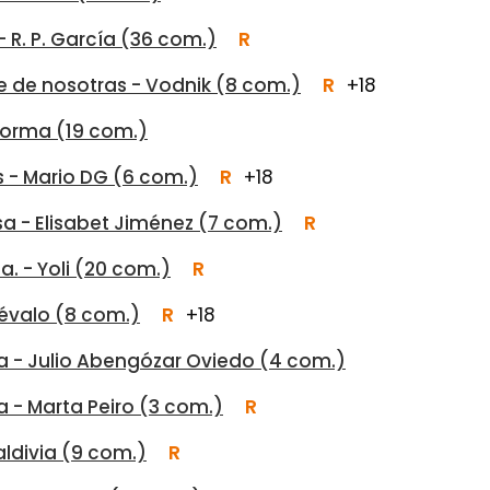
- R. P. García (36 com.)
R
e de nosotras - Vodnik (8 com.)
R
+18
 Torma (19 com.)
las - Mario DG (6 com.)
R
+18
a - Elisabet Jiménez (7 com.)
R
a. - Yoli (20 com.)
R
révalo (8 com.)
R
+18
da - Julio Abengózar Oviedo (4 com.)
a - Marta Peiro (3 com.)
R
aldivia (9 com.)
R